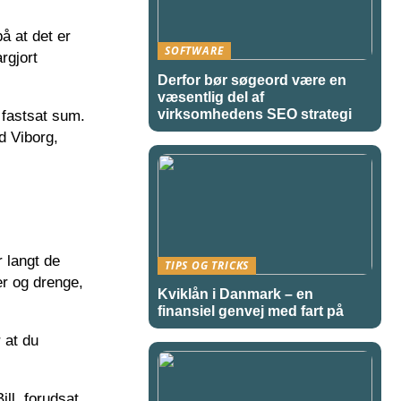
å at det er
SOFTWARE
rgjort
Derfor bør søgeord være en
væsentlig del af
virksomhedens SEO strategi
 fastsat sum.
d Viborg,
r langt de
TIPS OG TRICKS
er og drenge,
Kviklån i Danmark – en
finansiel genvej med fart på
 at du
ill, forudsat