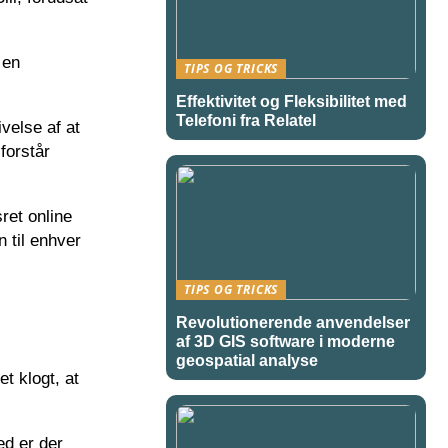
 en
TIPS OG TRICKS
Effektivitet og Fleksibilitet med
Telefoni fra Relatel
velse af at
forstår
ret online
 til enhver
TIPS OG TRICKS
Revolutionerende anvendelser
af 3D GIS software i moderne
geospatial analyse
t klogt, at
ed er der