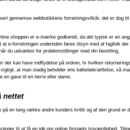
ert gennemse webbutikkens forretningsvilkår, det er dog tit
line shoppen er e-mærke godkendt, da det typisk er en angi
at e-forretningen undertiden føres tilsyn med af fagfolk der 
når du udsættes for problemstillinger med din bestilling.
ler der kan have indflydelse på ordren, fx hvilken returnerings
igtigt, at man stadig beholder ens købsbekræftelse, så man
e en gave til en herre eller dame.
 nettet
ge på en lang række andre kunders kritik og af den grund er de
nger til at få en idé om online firmaets troværdighed. Tilm