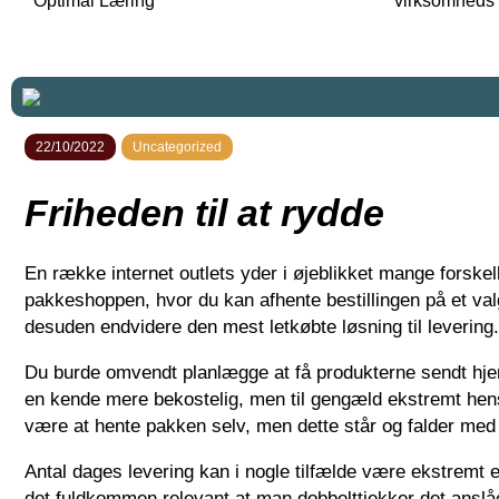
Optimal Læring
virksomheds 
22/10/2022
Uncategorized
Friheden til at rydde
En række internet outlets yder i øjeblikket mange forsk
pakkeshoppen, hvor du kan afhente bestillingen på et val
desuden endvidere den mest letkøbte løsning til levering.
Du burde omvendt planlægge at få produkterne sendt hjem t
en kende mere bekostelig, men til gengæld ekstremt hen
være at hente pakken selv, men dette står og falder med 
Antal dages levering kan i nogle tilfælde være ekstremt e
det fuldkommen relevant at man dobbelttjekker det anslå