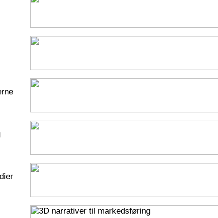
erne
g
dier