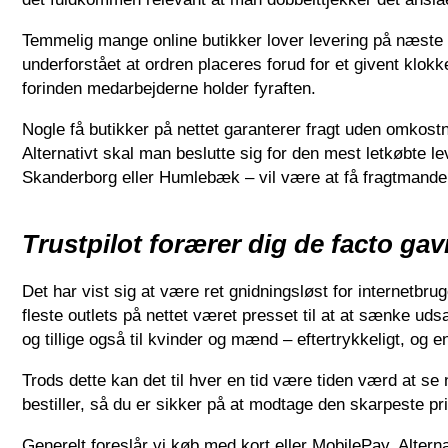
Temmelig mange online butikker lover levering på næste
underforstået at ordren placeres forud for et givent klokk
forinden medarbejderne holder fyraften.
Nogle få butikker på nettet garanterer fragt uden omkost
Alternativt skal man beslutte sig for den mest letkøbte l
Skanderborg eller Humlebæk – vil være at få fragtmanden t
Trustpilot forærer dig de facto ga
Det har vist sig at være ret gnidningsløst for internetbrug
fleste outlets på nettet været presset til at at sænke udsa
og tillige også til kvinder og mænd – eftertrykkeligt, og 
Trods dette kan det til hver en tid være tiden værd at se
bestiller, så du er sikker på at modtage den skarpeste pri
Generelt foreslår vi køb med kort eller MobilePay. Alterna