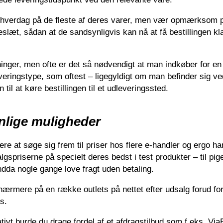
 hverdag på de fleste af deres varer, men vær opmærksom p
eslæt, sådan at de sandsynligvis kan nå at få bestillingen kla
ninger, men ofte er det så nødvendigt at man indkøber for en
everingstype, som oftest – ligegyldigt om man befinder sig ve
il at køre bestillingen til et udleveringssted.
vnlige muligheder
ere at søge sig frem til priser hos flere e-handler og ergo ha
lgspriserne på specielt deres bedst i test produkter – til pig
endda nogle gange love fragt uden betaling.
 nærmere på en række outlets på nettet efter udsalg forud for
s.
tivt burde du drage fordel af et afdragstilbud som f.eks. ViaB