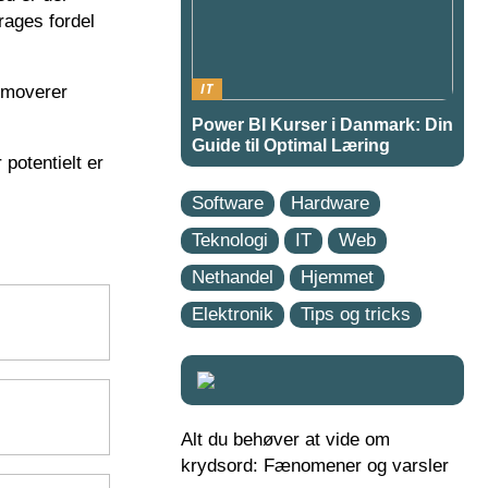
rages fordel
IT
romoverer
Power BI Kurser i Danmark: Din
Guide til Optimal Læring
potentielt er
Software
Hardware
Teknologi
IT
Web
Nethandel
Hjemmet
Elektronik
Tips og tricks
Alt du behøver at vide om
krydsord: Fænomener og varsler