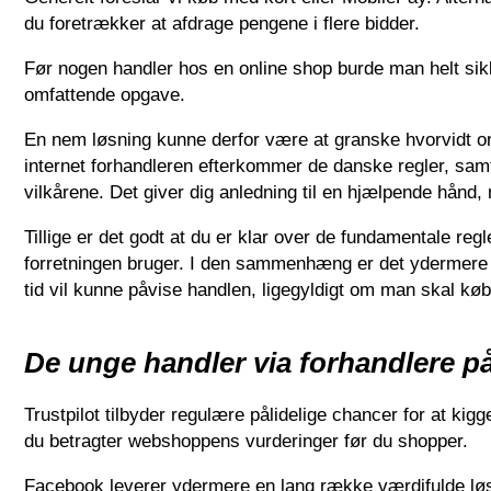
du foretrækker at afdrage pengene i flere bidder.
Før nogen handler hos en online shop burde man helt sikk
omfattende opgave.
En nem løsning kunne derfor være at granske hvorvidt on
internet forhandleren efterkommer de danske regler, samt 
vilkårene. Det giver dig anledning til en hjælpende hånd, 
Tillige er det godt at du er klar over de fundamentale reg
forretningen bruger. I den sammenhæng er det ydermere v
tid vil kunne påvise handlen, ligegyldigt om man skal køb
De unge handler via forhandlere på
Trustpilot tilbyder regulære pålidelige chancer for at kig
du betragter webshoppens vurderinger før du shopper.
Facebook leverer ydermere en lang række værdifulde løsni