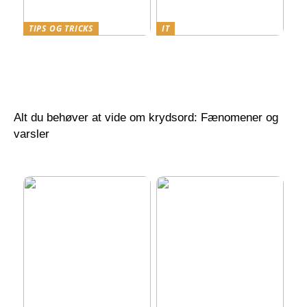
TIPS OG TRICKS
IT
Revolutionerende
Power BI Kurser i
anvendelser af 3D GIS
Danmark: Din Guide til
software i moderne
Optimal Læring
geospatial analyse
Alt du behøver at vide om krydsord: Fænomener og
varsler