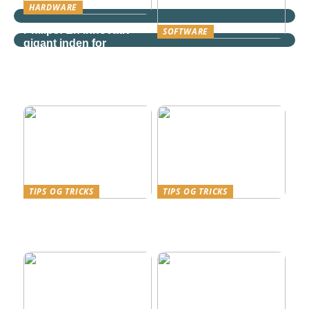
HARDWARE
Philips: En innovativ
SOFTWARE
gigant inden for
Derfor bør søgeord
teknologi og
være en væsentlig del af
sundhedspleje
virksomhedens SEO
strategi
TIPS OG TRICKS
TIPS OG TRICKS
Kviklån i Danmark – en
Effektivitet og
finansiel genvej med fart
Fleksibilitet med
på
Telefoni fra Relatel