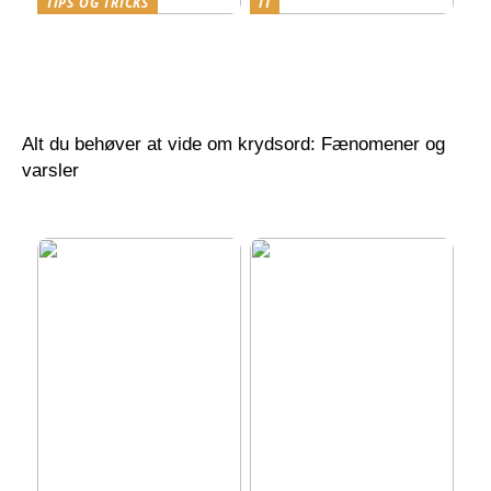
TIPS OG TRICKS
IT
Revolutionerende
Power BI Kurser i
anvendelser af 3D GIS
Danmark: Din Guide til
software i moderne
Optimal Læring
geospatial analyse
Alt du behøver at vide om krydsord: Fænomener og
varsler