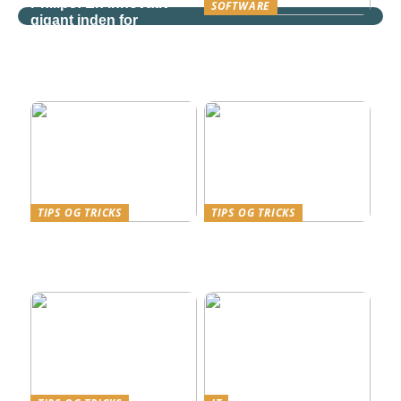
Philips: En innovativ
SOFTWARE
gigant inden for
Derfor bør søgeord
teknologi og
være en væsentlig del af
sundhedspleje
virksomhedens SEO
strategi
TIPS OG TRICKS
TIPS OG TRICKS
Kviklån i Danmark – en
Effektivitet og
finansiel genvej med fart
Fleksibilitet med
på
Telefoni fra Relatel